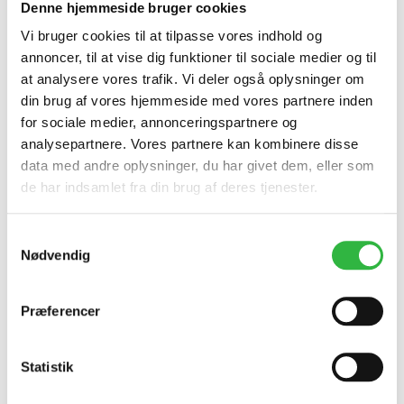
vareprøverne fås kun på
Denne hjemmeside bruger cookies
forespørgsel.
Vi bruger cookies til at tilpasse vores indhold og
annoncer, til at vise dig funktioner til sociale medier og til
at analysere vores trafik. Vi deler også oplysninger om
Mål:
din brug af vores hjemmeside med vores partnere inden
for sociale medier, annonceringspartnere og
analysepartnere. Vores partnere kan kombinere disse
ø420×820 mm / 55 l
data med andre oplysninger, du har givet dem, eller som
de har indsamlet fra din brug af deres tjenester.
Samtykkevalg
Nødvendig
Præferencer
Statistik