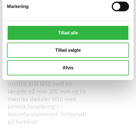
Marketing
Forankring:
Tillad alle
Tillad valgte
Uden forankring på ben der
kan indstilles, men en
Afvis
mulighed for at forankre den
med to gevindstænger af
rustfrit stål M10 med en
længde på min. 200 mm og to
møtriks dæksler M10 med
kemisk forankring i
betonfundamentet, forberedt
på forhånd.