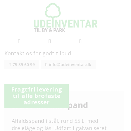
Kontakt os for godt tilbud
Skip
75 39 60 99
info@udeinventar.dk
to
Content
Gå
Gå
Fragtfri levering
til
til
til alle brofaste
slutningen
starten
adresser
SANT affaldsspand
af
af
billedgalleriet
billedgalleriet
Affaldsspand i stål, rund 55 L. med
drejelåge og lås. Udført i galvaniseret