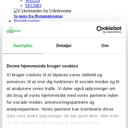
WELDI
SEGMO
Se mere fra Byrumsinventar
Plantekummer
CIMI
HEBA
PETA
Grønland
Samtykke
Detaljer
Om
Træværn
Pullerter
JEKO
Denne hjemmeside bruger cookies
KATAo
SIMPLE
Vi bruger cookies til at tilpasse vores indhold og
Projekttilbud
annoncer, til at vise dig funktioner til sociale medier og til
Katalog
at analysere vores trafik. Vi deler også oplysninger om
Holdbare cykelstativer til
din brug af vores hjemmeside med vores partnere inden
for sociale medier, annonceringspartnere og
sikker parkering
analysepartnere. Vores partnere kan kombinere disse
data med andre oplysninger, du har givet dem, eller som
Cykelstativer er et must i de danske byer. Vi elsker at cykle som
de har indsamlet fra din brug af deres tjenester.
aldrig før - specielt i byerne. Her er det et af de foretrukne