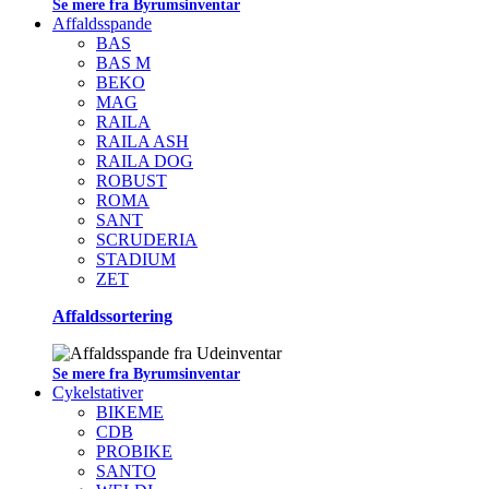
Se mere fra Byrumsinventar
Affaldsspande
BAS
BAS M
BEKO
MAG
RAILA
RAILA ASH
RAILA DOG
ROBUST
ROMA
SANT
SCRUDERIA
STADIUM
ZET
Affaldssortering
Se mere fra Byrumsinventar
Cykelstativer
BIKEME
CDB
PROBIKE
SANTO