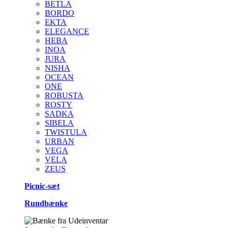
BETLA
BORDO
EKTA
ELEGANCE
HEBA
INOA
JURA
NISHA
OCEAN
ONE
ROBUSTA
ROSTY
SADKA
SIBELA
TWISTULA
URBAN
VEGA
VELA
ZEUS
Picnic-sæt
Rundbænke