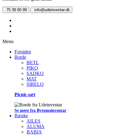
75 39 60 99
info@udeinventar.dk
Menu
Forsiden
Borde
BETL
PIKO
SADKO
MAT
SIBELO
Picnic-sæt
Se mere fra Byrumsinventar
Bænke
AILES
ALUMA
BABIA