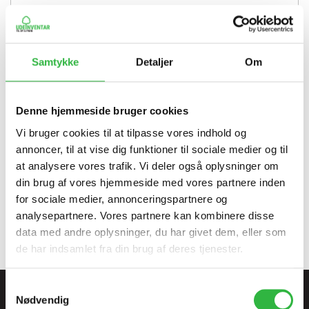
Billing Last Name
Samtykke
Detaljer
Om
Find Order By
Denne hjemmeside bruger cookies
Vi bruger cookies til at tilpasse vores indhold og
E-mail
annoncer, til at vise dig funktioner til sociale medier og til
at analysere vores trafik. Vi deler også oplysninger om
din brug af vores hjemmeside med vores partnere inden
for sociale medier, annonceringspartnere og
analysepartnere. Vores partnere kan kombinere disse
Fortsæt
data med andre oplysninger, du har givet dem, eller som
de har indsamlet fra din brug af deres tjenester.
Samtykkevalg
Privatliv og cookie politik
Avanceret søgning
Nødvendig