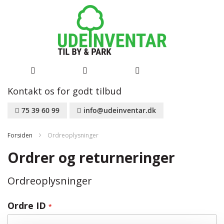
Kontakt os for godt tilbud
Skip
75 39 60 99
info@udeinventar.dk
to
Content
Forsiden
Ordreoplysninger
Ordrer og returneringer
Ordreoplysninger
Ordre ID