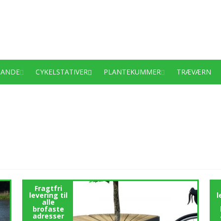
PANDE
CYKELSTATIVER
PLANTEKUMMER
TRÆVÆRN
Fragtfri
levering til
l
alle
brofaste
adresser