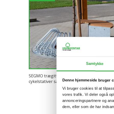
Samtykke
SEGMO trægitter med 2 bænke og 2
Denne hjemmeside bruger c
cykelstativer samt 2 riste
Vi bruger cookies til at tilpas
vores trafik. Vi deler også 
annonceringspartnere og anal
dem, eller som de har indsaml