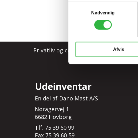
Samtykkevalg
Nødvendig
Privatliv og cookie politik
Avanceret s
Afvis
Udeinventar
En del af Dano Mast A/S
Nøragervej 1
6682 Hovborg
Tlf. 75 39 60 99
Fax 75 39 60 59