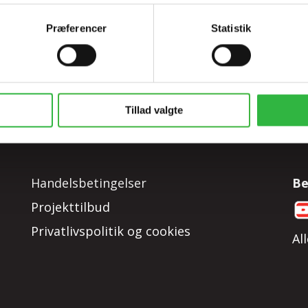
Præferencer
Statistik
øgning
Ordrer og returneringer
Kontakt os
Tillad valgte
Handelsbetingelser
Be
Projekttilbud
Privatlivspolitik og cookies
Al