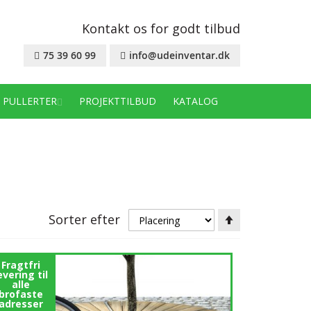
Kontakt os for godt tilbud
75 39 60 99
info@udeinventar.dk
PULLERTER
PROJEKTTILBUD
KATALOG
Faldende
Sorter efter
orden
Fragtfri
evering til
alle
brofaste
adresser