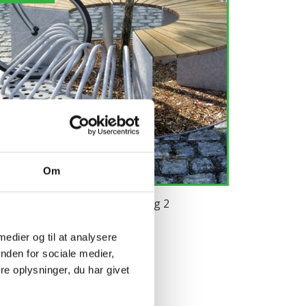
Om
GMO trægitter med 4 bænke og 2
elstativer
 medier og til at analysere
nden for sociale medier,
e oplysninger, du har givet