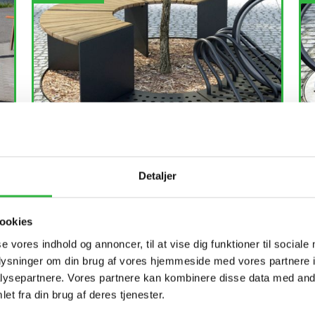
Detaljer
SEGMO trægitter med 3 bænke og 1 cykelstativ
SE
ookies
samt 2 riste
cyk
se vores indhold og annoncer, til at vise dig funktioner til sociale
oplysninger om din brug af vores hjemmeside med vores partnere i
ysepartnere. Vores partnere kan kombinere disse data med andr
et fra din brug af deres tjenester.