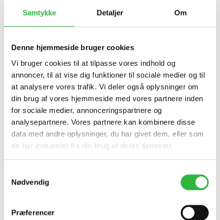
farvevariationerne: RAL 7016
(antracit grå), RAL 9005
Samtykke
Detaljer
Om
(kulsort), RAL 9006 (hvid
aluminium), RAL 9007 (grå
aluminium).
Denne hjemmeside bruger cookies
Andre RAL-nuancer i følge RAL-
Vi bruger cookies til at tilpasse vores indhold og
vareprøverne fås kun på
annoncer, til at vise dig funktioner til sociale medier og til
forespørgsel.
at analysere vores trafik. Vi deler også oplysninger om
din brug af vores hjemmeside med vores partnere inden
for sociale medier, annonceringspartnere og
Mål:
analysepartnere. Vores partnere kan kombinere disse
data med andre oplysninger, du har givet dem, eller som
de har indsamlet fra din brug af deres tjenester.
180×180×1160 mm / 15 l
Samtykkevalg
Nødvendig
Præferencer