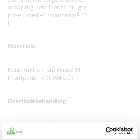
udtagelig beholder til brugte
poser, med en volumen på 15
l.
Materiale:
Konstruktion: Stålklasse 11
Frontpanel: AISI 304-stål
Overfladebehandling:
Galvaniseret stål behandlet
med pulverbelægning i