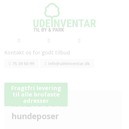
Kontakt os for godt tilbud
Skip
75 39 60 99
info@udeinventar.dk
to
Content
Gå
Gå
Fragtfri levering
til
til
til alle brofaste
slutningen
starten
adresser
RAILA DOG til
af
af
billedgalleriet
billedgalleriet
hundeposer