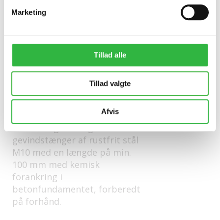
Marketing
Tillad alle
Tillad valgte
Forankring:
Afvis
Forankring foretages med tre
gevindstænger af rustfrit stål
M10 med en længde på min.
100 mm med kemisk
forankring i
betonfundamentet, forberedt
på forhånd.