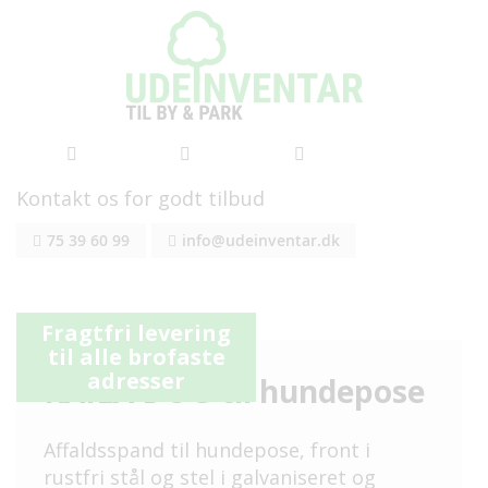
Kontakt os for godt tilbud
Skip
75 39 60 99
info@udeinventar.dk
to
Content
Gå
Gå
Fragtfri levering
til
til
til alle brofaste
slutningen
starten
adresser
RAILA DOG til hundepose
af
af
billedgalleriet
billedgalleriet
Affaldsspand til hundepose, front i
rustfri stål og stel i galvaniseret og