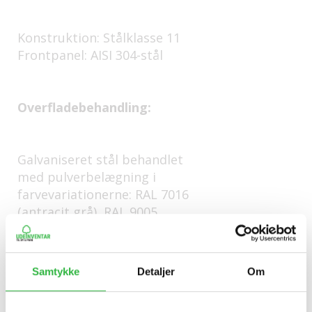
Konstruktion: Stålklasse 11
Frontpanel: AISI 304-stål
Overfladebehandling:
Galvaniseret stål behandlet
med pulverbelægning i
farvevariationerne: RAL 7016
(antracit grå), RAL 9005
(kulsort), RAL 9006 (hvid
aluminium), RAL 9007 (grå
aluminium).
Samtykke
Detaljer
Om
Andre RAL-nuancer i følge RAL-
vareprøverne fås kun på